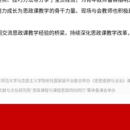
要点、技巧方法等分享了宝贵经验，为青年教师备赛指明
努力成长为思政课教学的骨干力量。现场与会教师也积极
共同交流思政课教学经验的桥梁，持续深化思政课教学改革
。
东师范大学马克思主义学院依托国家级平台联合举办《思想道德与法治》
医文献与文化研究院“思政课程与课程思政同向同行”集体备课会举办