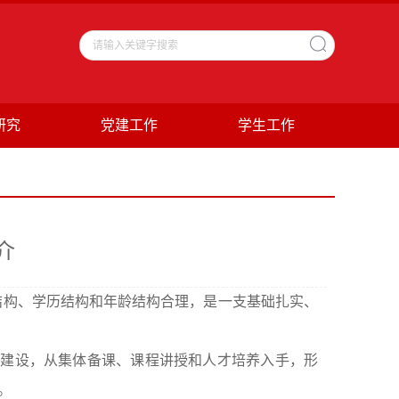
研究
党建工作
学生工作
介
结构、学历结构和年龄结构合理，是一支基础扎实、
的建设，从集体备课、课程讲授和人才培养入手，形
。