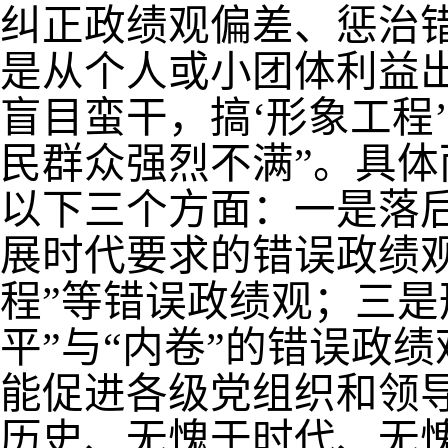
纠正政绩观偏差、惩治
是从个人或小团体利益
盲目蛮干，搞
‘
形象工程
’
民群众强烈不满
”
。具体
以下三个方面：一是落
展时代要求的错误政绩
程
”
等错误政绩观；三是
平
”
与
“
内卷
”
的错误政绩
能促进各级党组织和领
历史、无愧于时代、无