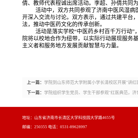
倩、教师代表程诚出席活动。李超、孙倩共同
活动中，双方共同参观了济南中医风湿病
开深入交流与讨论。双方表示，通过共建平台
法，推动中医药文化的传承创新。
活动是落实学校“中医药乡村百千万行动”
院将以校地合作为纽带，以实际行动展现服务
主义者和服务地方发展贡献智慧与力量。
上一篇：
学院到山东师范大学附属小学长清校区开展“讲红
下一篇：
学院组织学生党员、学生干部参观“红医典范，济
地址：山东省济南市长清区大学科技园大学路4655号
邮编：250355 电话：0531-89628997