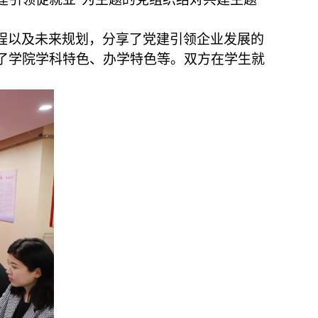
程以及未来规划，分享
了党建引领企业发展的
了
学
院学科特色
、
办学特色等
。
双方
在学生就