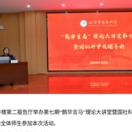
珍楼第
二
报告厅
举办第七期
“鹊华言马”理论大讲堂暨国社
院全体师生参加本次活动。