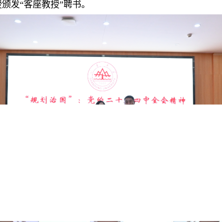
授颁发
“客座教授”聘书。